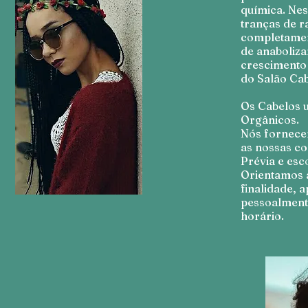
química. Nes
tranças de r
completamen
de anaboliza
crescimento 
do Salão Cab
Os Cabelos u
Orgânicos.
Nós fornece
as nossas co
Prévia e esco
Orientamos a
finalidade, 
pessoalment
horário.