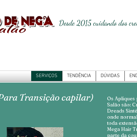
Desde 2015 cuidando dos cres
SERVIÇOS
TENDÊNCIA
DÚVIDAS
EN
Para Transição
capilar
)
Os Apliques 
Salão são: C
Dreads Sinté
onde normal
toda extensã
Mega Hair Tr
parte da cou