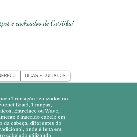
pos e cacheados de Curitiba!
DEREÇO
DICAS E CUIDADOS
para Transição realizados no
rochet Braid, Tranças,
ticos, Entrelace ou Wave,
mente é inserido cabelo em
o da cabeça, diferentes do
adicional, onde é feita em
ro cabeludo utilizando